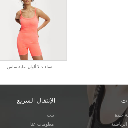
نساء حللا ألوان صلبة سلس
ات
الإنتقال السريع
ة جيدة
بيت
لرياضية
معلومات عنا