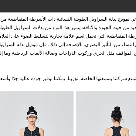
أتي نموذج بذلة السراويل الطويلة النسائية ذات الأشرطة المتقاطعة من
EVERL، والتي تتمتع بتقدير جيد من حيث الجودة والأناقة. يتميز هذا النوع من بذلات السراويل الطويل
ة المتقاطعة التي تحمل اسم علامة تجارية لتسليط الضوء على العلام
النساء من التأثير البصري. بالإضافة إلى ذلك، فإن موديل بذلة السراوي
 المواقف مثل الجري وركوب الدراجات وصالة الألعاب الرياضية وما إل
اعة لأكثر من 10 سنوات، بحيث تتمتع شركتنا بسمعتها الخاصة. ثق بنا، يمكننا توفير جودة عالية جدًا وأسع