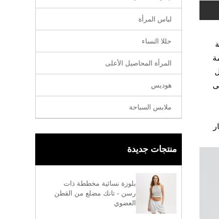
لباس المرأة
حللا النساء
ة
ة
المرأة المحاصيل الأعلى
ل
هوديس
ى
ملابس السباحة
ار
منتجات جديدة
بلوزة نسائية مخططة ذات
رسن - تانك مضلع من القطن
العضوي