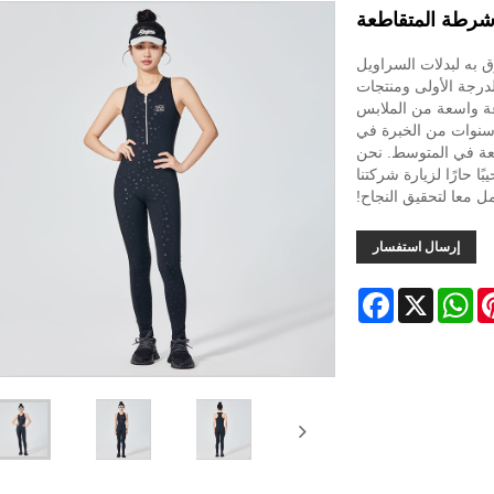
لأشرطة المتقاطعة
YIWU TE. هي مورد موثوق به لبدلات السراويل
درجة الأولى ومنتجات
عة واسعة من الملابس
 سنوات من الخبرة في
، تصل طاقتنا الإنتاجية الشهرية إلى 800000 قطعة في المتوسط. نحن
 حارًا لزيارة شركتنا
ل معا لتحقيق النجاح!
إرسال استفسار
Facebook
WhatsApp
X
Pinter