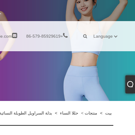
le.com
+86-579-85929619
Language
بيت
>
منتجات
>
حللا النساء
>
بذلة السراويل الطويلة النسائي