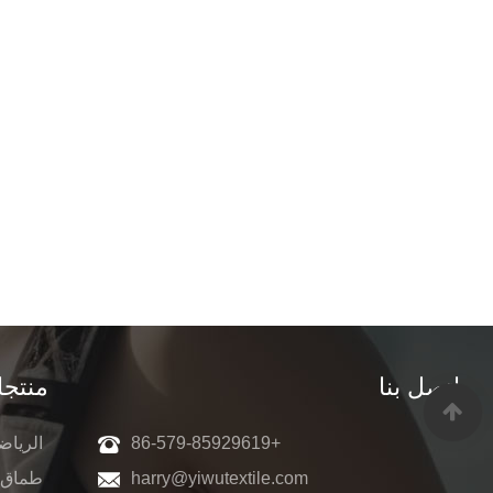
اتصل بنا
منتج
+86-579-85929619
الرياض
harry@yiwutextile.com
طماق ا