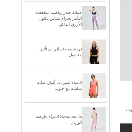
حمالة صدر رياضية منخفضة
التأثير بحزام متباين باللون
الأزرق الداكن
تي شيرت نسائي ذو تأثير
مغسول
النساء شورتات ألوان صلبة
سلسة مع جيوب
ة ،
Sweatpants المرأة عارضة
الوردي