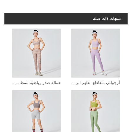
منتجات ذات صله
أرجواني متقاطع الظهر الرياضة الصدرية
حمالة صدر رياضية بنمط منقوش باللون البني